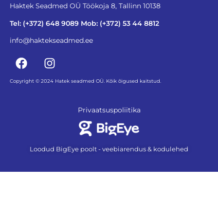
Haktek Seadmed OÜ Töökoja 8, Tallinn 10138
Tel: (+372) 648 9089 Mob: (+372) 53 44 8812
info@haktekseadmed.ee
Copyright © 2024 Hatek seadmed OÜ. Kõik õigused kaitstud.
Privaatsuspoliitika
Loodud BigEye poolt - veebiarendus & kodulehed