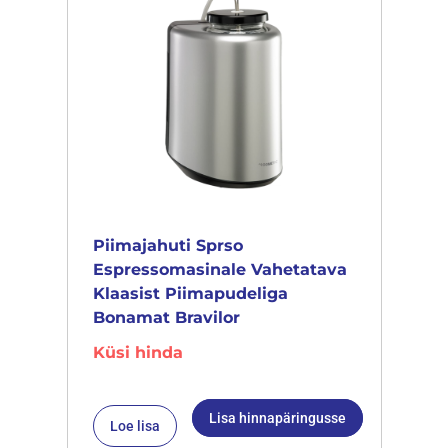
Piimajahuti Sprso
Espressomasinale Vahetatava
Klaasist Piimapudeliga
Bonamat Bravilor
Küsi hinda
Lisa hinnapäringusse
Loe lisa