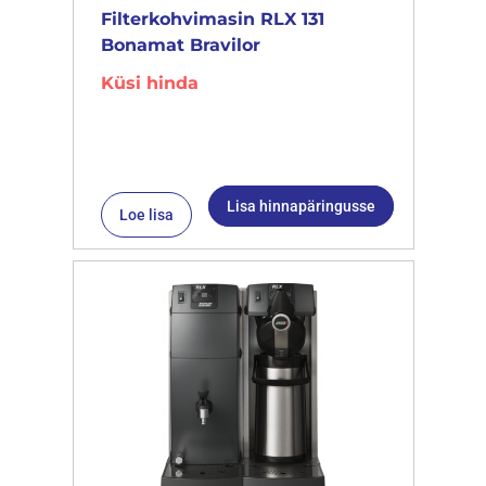
Filterkohvimasin RLX 131
Bonamat Bravilor
Küsi hinda
Lisa hinnapäringusse
Loe lisa