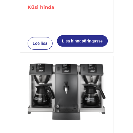
Küsi hinda
Lisa hinnapäringusse
Loe lisa