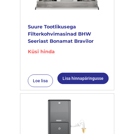
Suure Tootlikusega
Filterkohvimasinad BHW
Seeriast Bonamat Bravilor
Küsi hinda
Lisa hinnapäringusse
Loe lisa