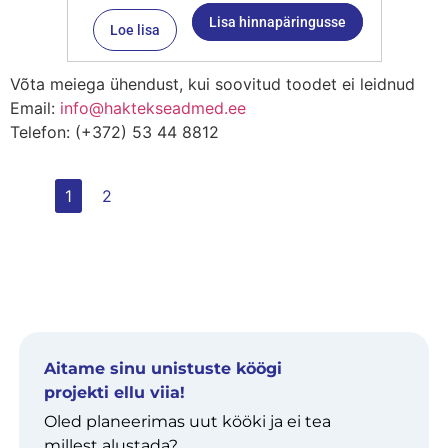
Lisa hinnapäringusse
Loe lisa
Võta meiega ühendust, kui soovitud toodet ei leidnud
Email:
info@haktekseadmed.ee
Telefon: (+372) 53 44 8812
1
2
Aitame sinu unistuste köögi
projekti ellu viia!
Oled planeerimas uut kööki ja ei tea
millest alustada?