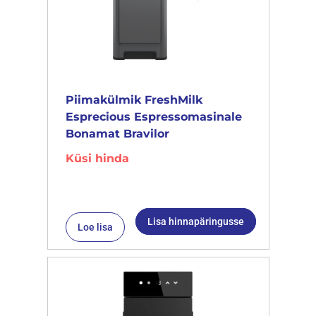
Piimakülmik FreshMilk
Esprecious Espressomasinale
Bonamat Bravilor
Küsi hinda
Lisa hinnapäringusse
Loe lisa