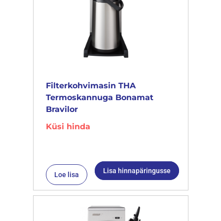
Filterkohvimasin THA
Termoskannuga Bonamat
Bravilor
Küsi hinda
Lisa hinnapäringusse
Loe lisa