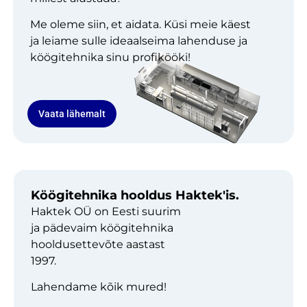
Me oleme siin, et aidata. Küsi meie käest
ja leiame sulle ideaalseima lahenduse ja
köögitehnika sinu profikööki!
Vaata lähemalt
Köögitehnika hooldus Haktek'is.
Haktek OÜ on Eesti suurim
ja pädevaim köögitehnika
hooldusettevõte aastast
1997.
Lahendame kõik mured!