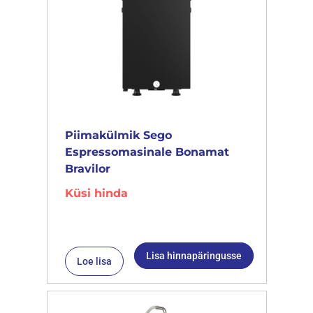
Piimakülmik Sego
Espressomasinale Bonamat
Bravilor
Küsi hinda
Lisa hinnapäringusse
Loe lisa