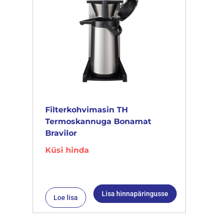
Filterkohvimasin TH
Termoskannuga Bonamat
Bravilor
Küsi hinda
Lisa hinnapäringusse
Loe lisa