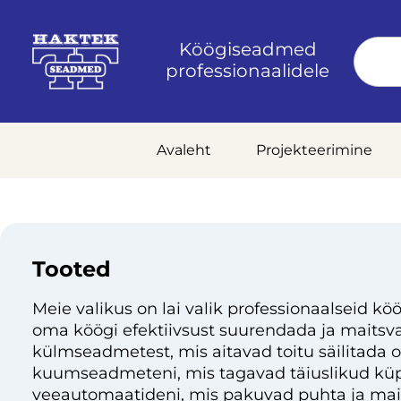
Köögiseadmed
professionaalidele
Avaleht
Projekteerimine
Tooted
Meie valikus on lai valik professionaalseid köö
oma köögi efektiivsust suurendada ja maitsvai
külmseadmetest, mis aitavad toitu säilitada 
kuumseadmeteni, mis tagavad täiuslikud küp
veeautomaatideni, mis pakuvad puhta ja mai