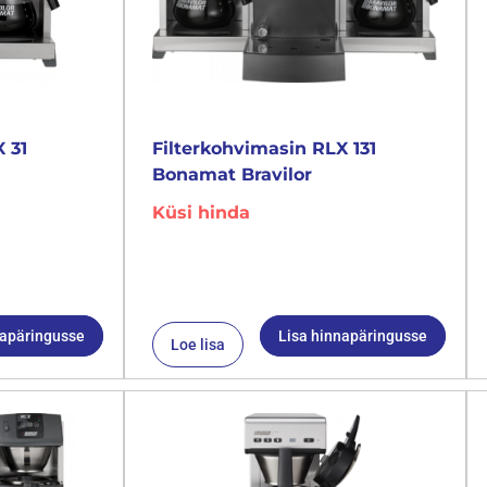
 31
Filterkohvimasin RLX 131
Bonamat Bravilor
Küsi hinda
napäringusse
Lisa hinnapäringusse
Loe lisa