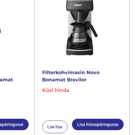
Filterkohvimasin Novo
namat
Bonamat Bravilor
Küsi hinda
napäringusse
Lisa hinnapäringusse
Loe lisa