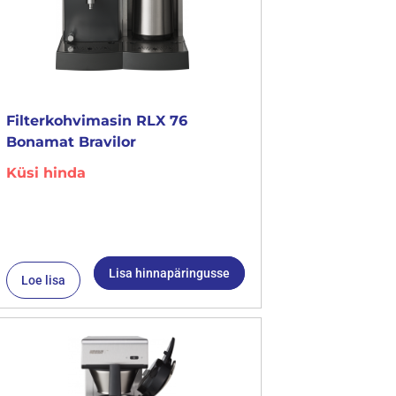
Filterkohvimasin RLX 76
Bonamat Bravilor
Küsi hinda
Lisa hinnapäringusse
Loe lisa