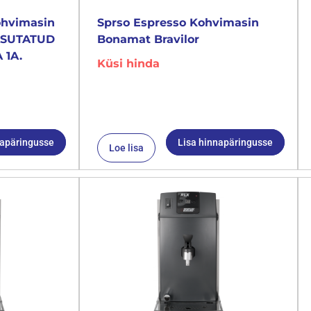
ohvimasin
Sprso Espresso Kohvimasin
KASUTATUD
Bonamat Bravilor
 1A.
Küsi hinda
napäringusse
Lisa hinnapäringusse
Loe lisa