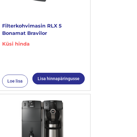
Filterkohvimasin RLX 5
Bonamat Bravilor
Küsi hinda
Lisa hinnapäringusse
Loe lisa