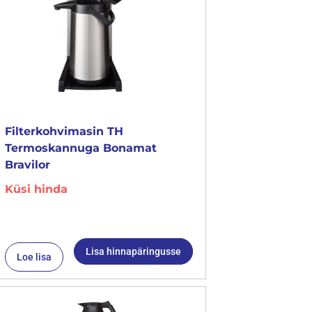
Filterkohvimasin TH
Termoskannuga Bonamat
Bravilor
Küsi hinda
Lisa hinnapäringusse
Loe lisa