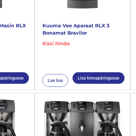
Masin RLX
Kuuma Vee Aparaat RLX 3
Bonamat Bravilor
Küsi hinda
napäringusse
Lisa hinnapäringusse
Loe lisa