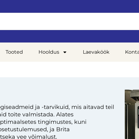
Tooted
Hooldus
Laevaköök
Kont
giseadmeid ja -tarvikuid, mis aitavad teil
d toite valmistada. Alates
optimaalsetes tingimustes, kuni
setustulemused, ja Brita
tseka vee võimalust.