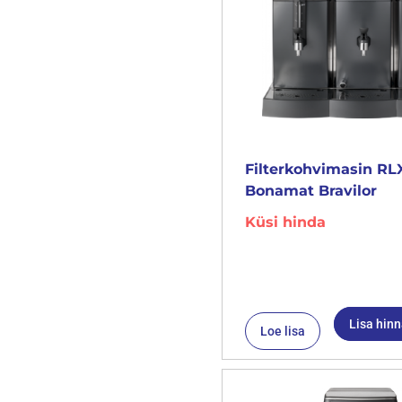
Filterkohvimasin RL
Bonamat Bravilor
Küsi hinda
Lisa hin
Loe lisa