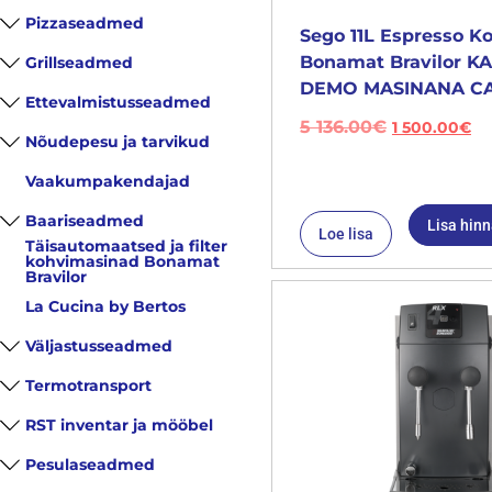
Pizzaseadmed
Sego 11L Espresso K
Bonamat Bravilor 
Grillseadmed
DEMO MASINANA CA
Ettevalmistusseadmed
5 136.00
€
1 500.00
€
Nõudepesu ja tarvikud
Vaakumpakendajad
Baariseadmed
Lisa hin
Loe lisa
Täisautomaatsed ja filter
kohvimasinad Bonamat
Bravilor
La Cucina by Bertos
Väljastusseadmed
Termotransport
RST inventar ja mööbel
Pesulaseadmed