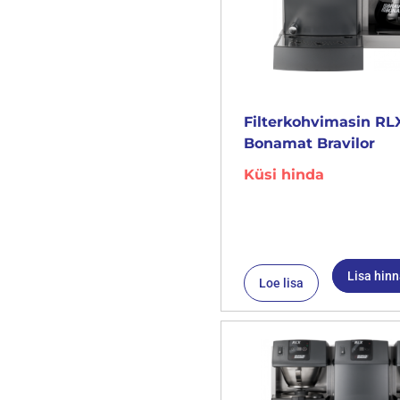
Filterkohvimasin RLX
Bonamat Bravilor
Küsi hinda
Lisa hin
Loe lisa