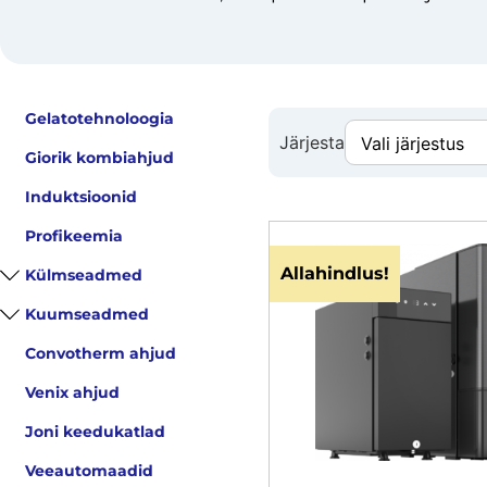
Gelatotehnoloogia
Järjesta
Giorik kombiahjud
Induktsioonid
Profikeemia
Allahindlus!
Külmseadmed
Kuumseadmed
Convotherm ahjud
Venix ahjud
Joni keedukatlad
Veeautomaadid