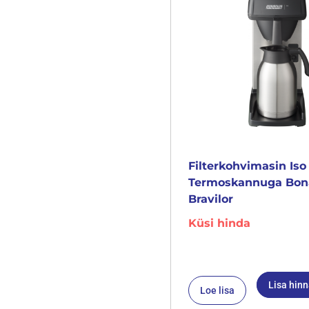
Filterkohvimasin Iso
Termoskannuga Bo
Bravilor
Küsi hinda
Lisa hin
Loe lisa