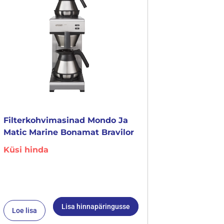
Filterkohvimasinad Mondo Ja
Matic Marine Bonamat Bravilor
Küsi hinda
Lisa hinnapäringusse
Loe lisa