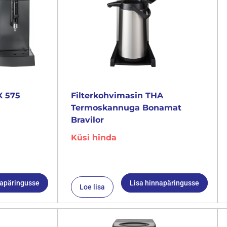
X 575
Filterkohvimasin THA
Termoskannuga Bonamat
Bravilor
Küsi hinda
napäringusse
Lisa hinnapäringusse
Loe lisa