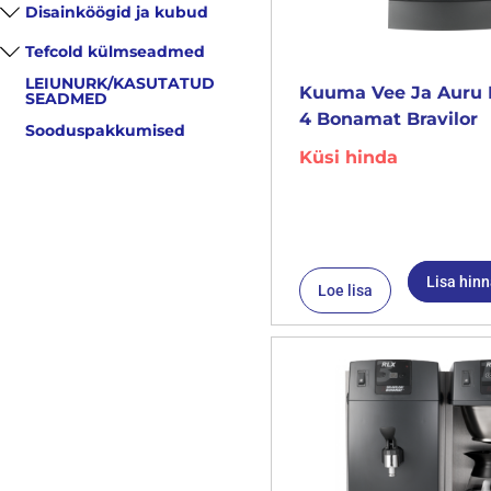
Disainköögid ja kubud
Tefcold külmseadmed
LEIUNURK/KASUTATUD
Kuuma Vee Ja Auru 
SEADMED
4 Bonamat Bravilor
Sooduspakkumised
Küsi hinda
Lisa hin
Loe lisa