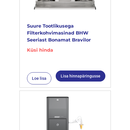
Suure Tootlikusega
Filterkohvimasinad BHW
Seeriast Bonamat Bravilor
Küsi hinda
Lisa hinnapäringusse
Loe lisa