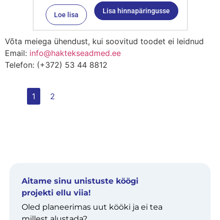
Lisa hinnapäringusse
Loe lisa
Võta meiega ühendust, kui soovitud toodet ei leidnud
Email:
info@haktekseadmed.ee
Telefon: (+372) 53 44 8812
1
2
Aitame sinu unistuste köögi
projekti ellu viia!
Oled planeerimas uut kööki ja ei tea
millest alustada?