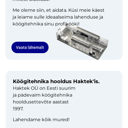
Me oleme siin, et aidata. Küsi meie käest
ja leiame sulle ideaalseima lahenduse ja
köögitehnika sinu profikööki!
Vaata lähemalt
Köögitehnika hooldus Haktek'is.
Haktek OÜ on Eesti suurim
ja pädevaim köögitehnika
hooldusettevõte aastast
1997.
Lahendame kõik mured!