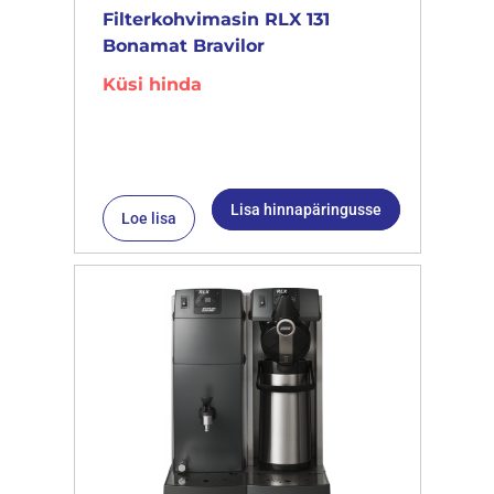
Filterkohvimasin RLX 131
Bonamat Bravilor
Küsi hinda
Lisa hinnapäringusse
Loe lisa