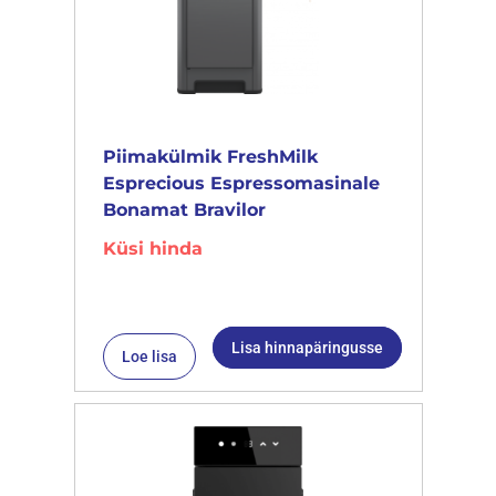
Piimakülmik FreshMilk
Esprecious Espressomasinale
Bonamat Bravilor
Küsi hinda
Lisa hinnapäringusse
Loe lisa