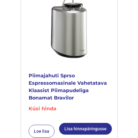
Piimajahuti Sprso
Espressomasinale Vahetatava
Klaasist Piimapudeliga
Bonamat Bravilor
Küsi hinda
Lisa hinnapäringusse
Loe lisa