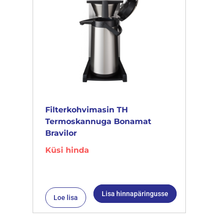
Filterkohvimasin TH
Termoskannuga Bonamat
Bravilor
Küsi hinda
Lisa hinnapäringusse
Loe lisa