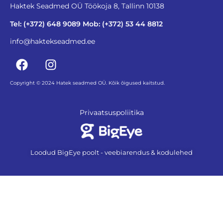
Haktek Seadmed OÜ Töökoja 8, Tallinn 10138
Tel: (+372) 648 9089 Mob: (+372) 53 44 8812
info@haktekseadmed.ee
Copyright © 2024 Hatek seadmed OÜ. Kõik õigused kaitstud.
Privaatsuspoliitika
Loodud BigEye poolt - veebiarendus & kodulehed