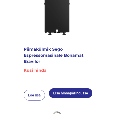
Piimakülmik Sego
Espressomasinale Bonamat
Bravilor
Küsi hinda
Lisa hinnapäringusse
Loe lisa