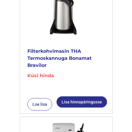
Filterkohvimasin THA
Termoskannuga Bonamat
Bravilor
Küsi hinda
Lisa hinnapäringusse
Loe lisa