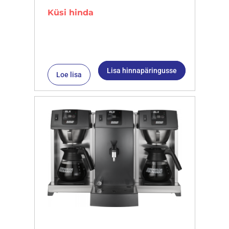
Küsi hinda
Lisa hinnapäringusse
Loe lisa