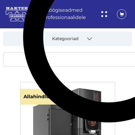
Köögiseadmed
professionaalidele
Kategooriad
Allahindlus!