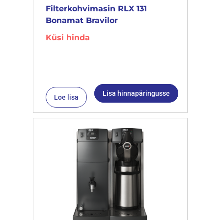
Filterkohvimasin RLX 131
Bonamat Bravilor
Küsi hinda
Lisa hinnapäringusse
Loe lisa