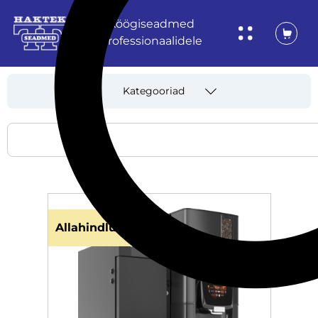
Köögiseadmed
professionaalidele
Kategooriad
Allahindlus!