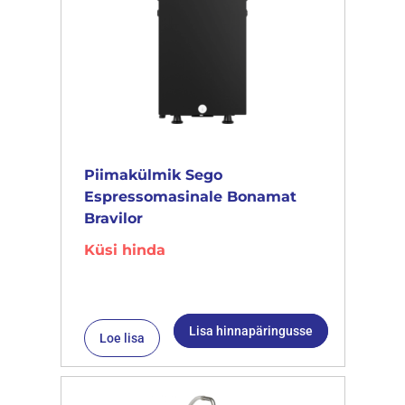
Piimakülmik Sego
Espressomasinale Bonamat
Bravilor
Küsi hinda
Lisa hinnapäringusse
Loe lisa