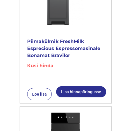
Piimakülmik FreshMilk
Esprecious Espressomasinale
Bonamat Bravilor
Küsi hinda
Lisa hinnapäringusse
Loe lisa