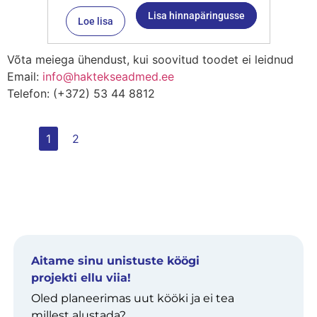
Lisa hinnapäringusse
Loe lisa
Võta meiega ühendust, kui soovitud toodet ei leidnud
Email:
info@haktekseadmed.ee
Telefon: (+372) 53 44 8812
1
2
Aitame sinu unistuste köögi
projekti ellu viia!
Oled planeerimas uut kööki ja ei tea
millest alustada?