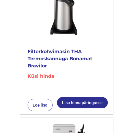
Filterkohvimasin THA
Termoskannuga Bonamat
Bravilor
Küsi hinda
Lisa hinnapäringusse
Loe lisa