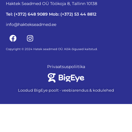
Haktek Seadmed OÜ Töökoja 8, Tallinn 10138
Tel: (+372) 648 9089 Mob: (+372) 53 44 8812
info@haktekseadmed.ee
Copyright © 2024 Hatek seadmed OÜ. Kõik õigused kaitstud.
Privaatsuspoliitika
Loodud BigEye poolt - veebiarendus & kodulehed