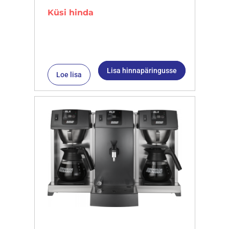
Küsi hinda
Lisa hinnapäringusse
Loe lisa