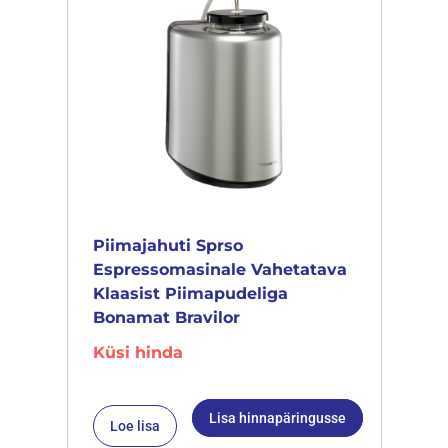
Piimajahuti Sprso
Espressomasinale Vahetatava
Klaasist Piimapudeliga
Bonamat Bravilor
Küsi hinda
Lisa hinnapäringusse
Loe lisa