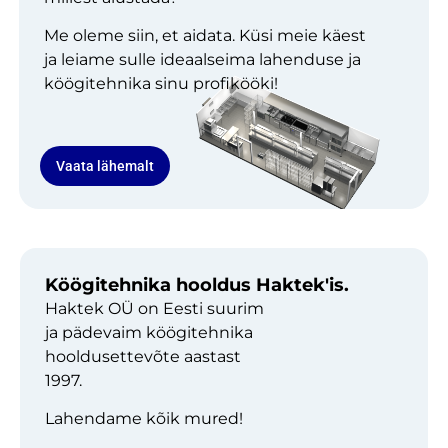
Me oleme siin, et aidata. Küsi meie käest
ja leiame sulle ideaalseima lahenduse ja
köögitehnika sinu profikööki!
Vaata lähemalt
Köögitehnika hooldus Haktek'is.
Haktek OÜ on Eesti suurim
ja pädevaim köögitehnika
hooldusettevõte aastast
1997.
Lahendame kõik mured!