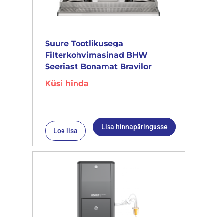
Suure Tootlikusega
Filterkohvimasinad BHW
Seeriast Bonamat Bravilor
Küsi hinda
Lisa hinnapäringusse
Loe lisa