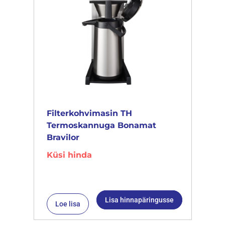
Filterkohvimasin TH
Termoskannuga Bonamat
Bravilor
Küsi hinda
Lisa hinnapäringusse
Loe lisa