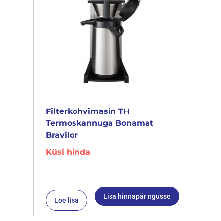
Filterkohvimasin TH
Termoskannuga Bonamat
Bravilor
Küsi hinda
Lisa hinnapäringusse
Loe lisa