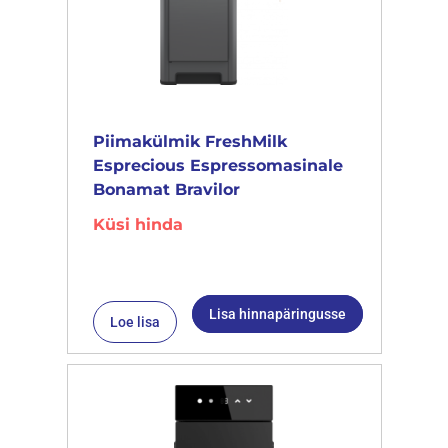
Piimakülmik FreshMilk
Esprecious Espressomasinale
Bonamat Bravilor
Küsi hinda
Lisa hinnapäringusse
Loe lisa