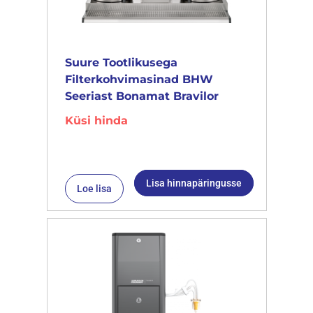
Suure Tootlikusega
Filterkohvimasinad BHW
Seeriast Bonamat Bravilor
Küsi hinda
Lisa hinnapäringusse
Loe lisa