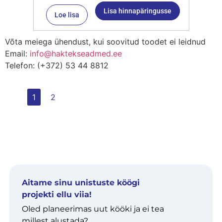
Lisa hinnapäringusse
Loe lisa
Võta meiega ühendust, kui soovitud toodet ei leidnud
Email:
info@haktekseadmed.ee
Telefon: (+372) 53 44 8812
1
2
Aitame sinu unistuste köögi
projekti ellu viia!
Oled planeerimas uut kööki ja ei tea
millest alustada?