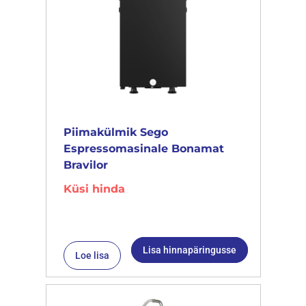
Piimakülmik Sego
Espressomasinale Bonamat
Bravilor
Küsi hinda
Lisa hinnapäringusse
Loe lisa