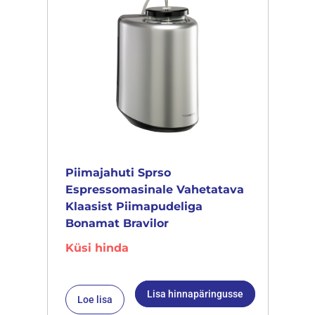
Piimajahuti Sprso
Espressomasinale Vahetatava
Klaasist Piimapudeliga
Bonamat Bravilor
Küsi hinda
Lisa hinnapäringusse
Loe lisa