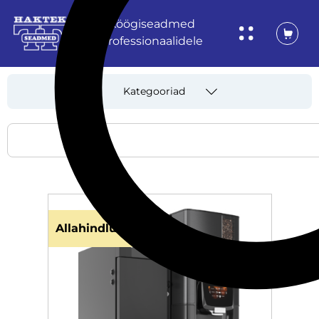
Köögiseadmed
professionaalidele
Kategooriad
Allahindlus!