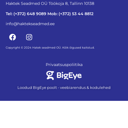
Haktek Seadmed OÜ Töökoja 8, Tallinn 10138
Tel: (+372) 648 9089 Mob: (+372) 53 44 8812
info@haktekseadmed.ee
Copyright © 2024 Hatek seadmed OÜ. Kõik õigused kaitstud.
Privaatsuspoliitika
Loodud BigEye poolt - veebiarendus & kodulehed