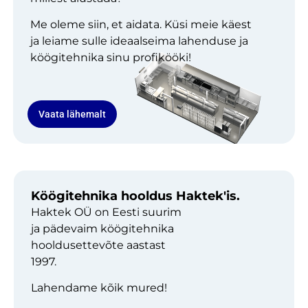
Me oleme siin, et aidata. Küsi meie käest
ja leiame sulle ideaalseima lahenduse ja
köögitehnika sinu profikööki!
Vaata lähemalt
Köögitehnika hooldus Haktek'is.
Haktek OÜ on Eesti suurim
ja pädevaim köögitehnika
hooldusettevõte aastast
1997.
Lahendame kõik mured!