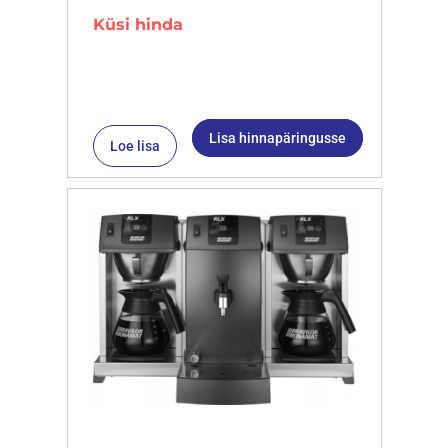
Küsi hinda
Lisa hinnapäringusse
Loe lisa