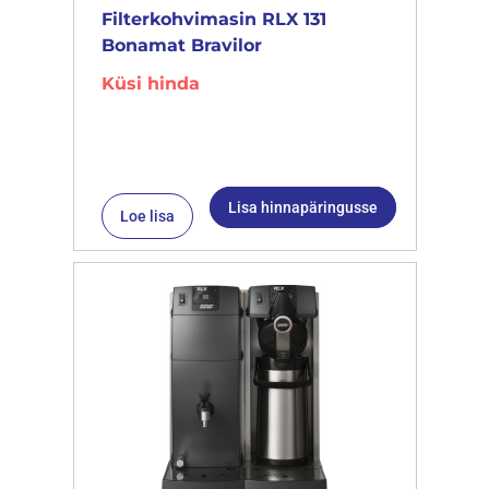
Filterkohvimasin RLX 131
Bonamat Bravilor
Küsi hinda
Lisa hinnapäringusse
Loe lisa