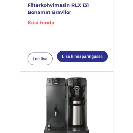
Filterkohvimasin RLX 131
Bonamat Bravilor
Küsi hinda
Lisa hinnapäringusse
Loe lisa