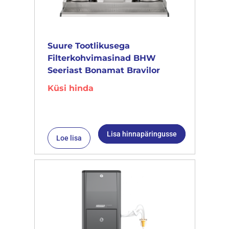
Suure Tootlikusega
Filterkohvimasinad BHW
Seeriast Bonamat Bravilor
Küsi hinda
Lisa hinnapäringusse
Loe lisa