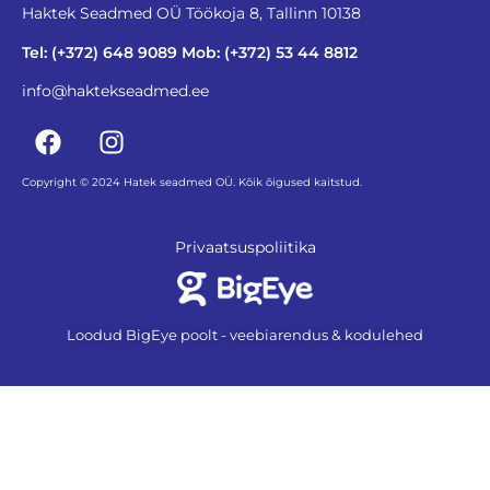
Haktek Seadmed OÜ Töökoja 8, Tallinn 10138
Tel: (+372) 648 9089 Mob: (+372) 53 44 8812
info@haktekseadmed.ee
Copyright © 2024 Hatek seadmed OÜ. Kõik õigused kaitstud.
Privaatsuspoliitika
Loodud BigEye poolt - veebiarendus & kodulehed