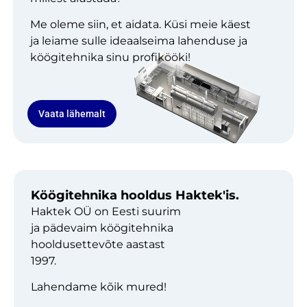
Me oleme siin, et aidata. Küsi meie käest
ja leiame sulle ideaalseima lahenduse ja
köögitehnika sinu profikööki!
Vaata lähemalt
Köögitehnika hooldus Haktek'is.
Haktek OÜ on Eesti suurim
ja pädevaim köögitehnika
hooldusettevõte aastast
1997.
Lahendame kõik mured!