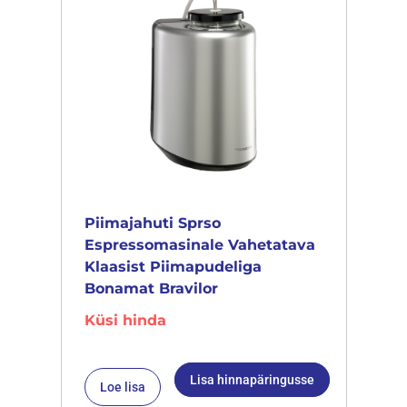
Piimajahuti Sprso
Espressomasinale Vahetatava
Klaasist Piimapudeliga
Bonamat Bravilor
Küsi hinda
Lisa hinnapäringusse
Loe lisa