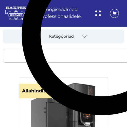
Köögiseadmed
professionaalidele
Kategooriad
Allahindlus!