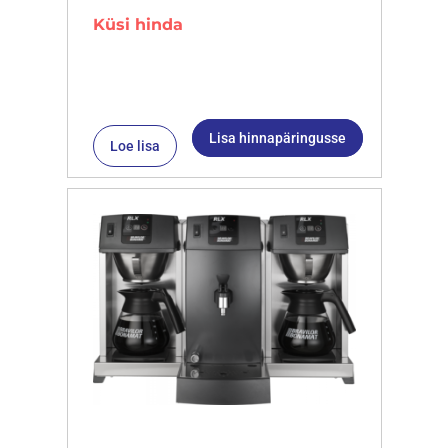
Küsi hinda
Lisa hinnapäringusse
Loe lisa