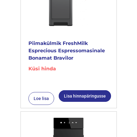
Piimakülmik FreshMilk
Esprecious Espressomasinale
Bonamat Bravilor
Küsi hinda
Lisa hinnapäringusse
Loe lisa