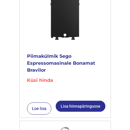
Piimakülmik Sego
Espressomasinale Bonamat
Bravilor
Küsi hinda
Lisa hinnapäringusse
Loe lisa