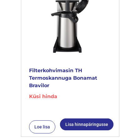
Filterkohvimasin TH
Termoskannuga Bonamat
Bravilor
Küsi hinda
Lisa hinnapäringusse
Loe lisa