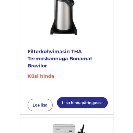
Filterkohvimasin THA
Termoskannuga Bonamat
Bravilor
Küsi hinda
Lisa hinnapäringusse
Loe lisa