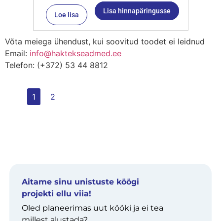
Lisa hinnapäringusse
Loe lisa
Võta meiega ühendust, kui soovitud toodet ei leidnud
Email:
info@haktekseadmed.ee
Telefon: (+372) 53 44 8812
1
2
Aitame sinu unistuste köögi
projekti ellu viia!
Oled planeerimas uut kööki ja ei tea
millest alustada?